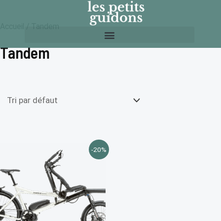
Aller
au
Accueil
/ Tandem
contenu
Tandem
Le
Le
-20%
prix
prix
initial
actuel
était :
est :
9,999.00 €.
7,999.00 €.